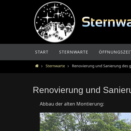
Zum
Inhalt
springen
Zum
START
STERNWARTE
ÖFFNUNGSZEI
Inhalt
springen
Home
Sternwarte
Renovierung und Sanierung des g
Renovierung und Sanier
Abbau der alten Montierung: