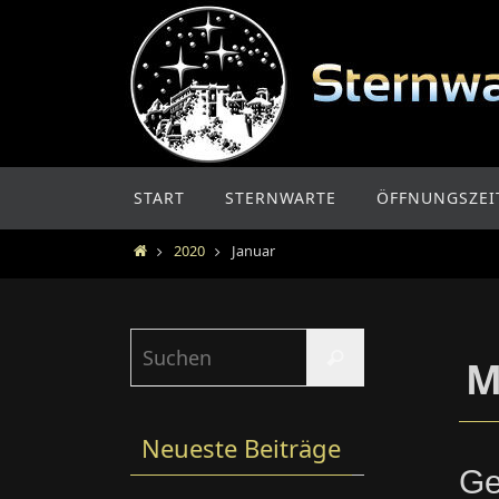
Zum
Inhalt
springen
Zum
START
STERNWARTE
ÖFFNUNGSZEI
Inhalt
springen
Home
2020
Januar
Suchen
Suchen
M
nach:
Neueste Beiträge
Ge