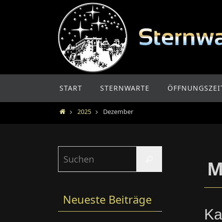
Zum
Inhalt
springen
Zum
START
STERNWARTE
ÖFFNUNGSZEI
Inhalt
springen
Home
2025
Dezember
Suchen
Suchen
M
nach:
Neueste Beiträge
Ka