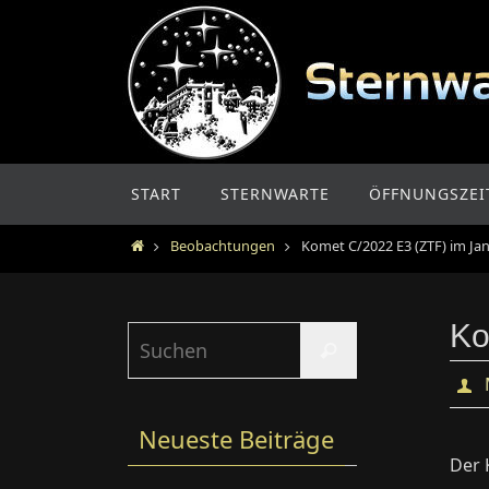
Zum
Inhalt
springen
Zum
START
STERNWARTE
ÖFFNUNGSZEI
Inhalt
springen
Home
Beobachtungen
Komet C/2022 E3 (ZTF) im Ja
Ko
Suchen
Suchen
nach:
Neueste Beiträge
Der 