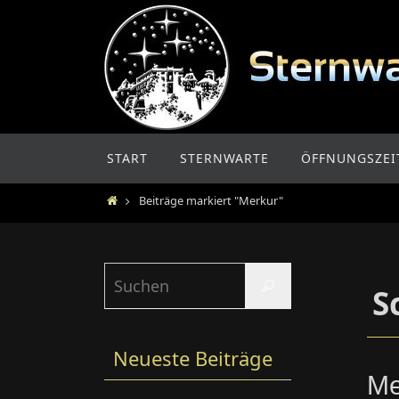
Zum
Inhalt
springen
Zum
START
STERNWARTE
ÖFFNUNGSZEI
Inhalt
springen
Home
Beiträge markiert "Merkur"
Suchen
Suchen
S
nach:
Neueste Beiträge
Me